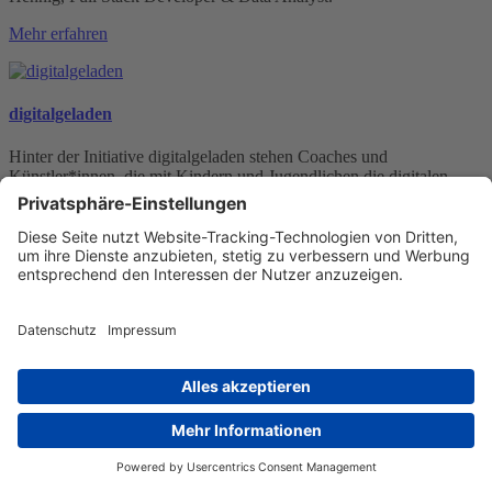
Mehr erfahren
digitalgeladen
Hinter der Initiative digitalgeladen stehen Coaches und
Künstler*innen, die mit Kindern und Jugendlichen die digitalen
Werkzeuge auf sehr kreative Weise entdecken.
Mehr erfahren
doin' good gGmbH
Die doin’ good gGmbH ist eine im Jahr 2019 gegründete
gemeinnützige Unternehmung. Unser Ziel ist es, Armut mit Bildung
zu bekämpfen. Dies tun wir durch die konkrete Umsetzung
handwerklicher, naturwissenschaftlicher und technischer
Bildungsprogramme für benachteiligte Bevölkerungsgruppen.
Mehr erfahren