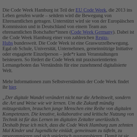
Die Code Week Hamburg ist Teil der
EU Code Week
, die 2013 ins
Leben gerufen wurde – seitdem wird die Bewegung von
Ehrenamtlichen getragen. Unterstützt wird sie von der Europäischen
Kommission und in Deutschland von einem Team aus
ehrenamtlichen Botschafter*innen (
Code Week Germany
). Dabei ist
die Code Week Hamburg einer von zahlreichen
Regio-
Hubs
bundesweit. Die Code Week ist eine Graswurzelbewegung.
Egal ob Schule, Universität, Unternehmen, gemeinnützige Initiative
oder engagierte Einzelperson – jede*r kann Veranstaltungen
beisteuern. So fördert die Code Week mit praxisorientierten
Lernangeboten das Verständnis für eine zunehmend digitalisierte
Welt.
Mehr Informationen zum Selbstverständnis der Code Week findet
ihr
hier
.
„Der digitale Wandel verändert nicht nur die Arbeitswelt, sondern
die Art und Weise wie wir lernen. Um die Zukunft mündig
mitzugestalten, brauchen junge Menschen eine Reihe von digitalen
Kompetenzen. Die kreative, kollaborative und kritische Nutzung von
Technik ist für das Lernen im digitalen Zeitalter unerlässlich.
Deshalb freue ich mich, dass die Code Week Hamburg zum zehnten
Mal Kinder und Jugendliche einlädt, gemeinsam zu tüfteln, zu
programmieren und sich spielerisch auszuprobieren. Damit ist sie