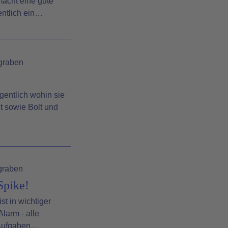
macht eine gute
entlich ein…
graben
gentlich wohin sie
t sowie Bolt und
graben
Spike!
t in wichtiger
larm - alle
 Aufgaben…