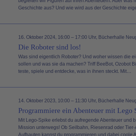
begleiten wir Figuren auf ihren Abenteuern. Aber was 
Geschichte aus? Und wie wird aus der Geschichte eig
16. Oktober 2024
, 16:00 – 17:00 Uhr
, Bücherhalle Neu
Die Roboter sind los!
Was sind eigentlich Roboter? Und woher wissen die ei
sollen und was sie da machen? Triff BeeBot, Ozobot Bi
teste, spiele und entdecke, was in ihnen steckt. Mit…
14. Oktober 2023
, 10:00 – 11:30 Uhr
, Bücherhalle Neu
Programmiere ein Abenteuer mit Lego 
Mit Lego-Spike erlebst du aufregende Abenteuer und bis
Mission unterwegs! Ob Seilbahn, Riesenrad oder Tier-A
Aufbauten kannst du programmieren und dabei coole