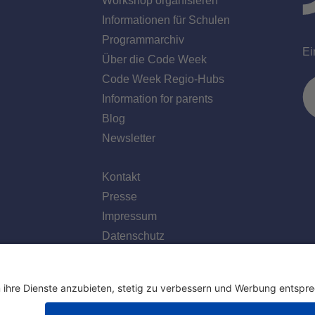
Workshop organisieren
Informationen für Schulen
Programmarchiv
Ei
Über die Code Week
Code Week Regio-Hubs
Information for parents
Blog
Newsletter
Kontakt
Presse
Impressum
Datenschutz
f