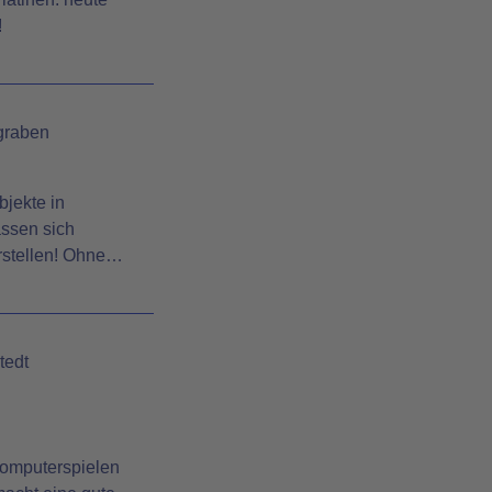
!
graben
bjekte in
assen sich
rstellen! Ohne…
tedt
Computerspielen