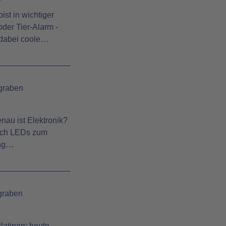
st in wichtiger
der Tier-Alarm -
 dabei coole…
graben
a
nau ist Elektronik?
 ich LEDs zum
ang…
graben
latinen: heute