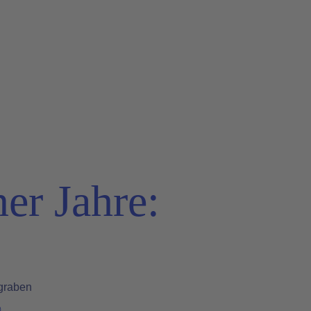
er Jahre:
graben
®