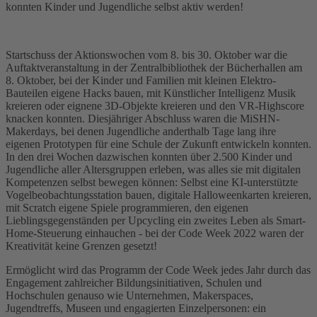
konnten Kinder und Jugendliche selbst aktiv werden!
Startschuss der Aktionswochen vom 8. bis 30. Oktober war die
Auftaktveranstaltung in der Zentralbibliothek der Bücherhallen am
8. Oktober, bei der Kinder und Familien mit kleinen Elektro-
Bauteilen eigene Hacks bauen, mit Künstlicher Intelligenz Musik
kreieren oder eignene 3D-Objekte kreieren und den VR-Highscore
knacken konnten. Diesjähriger Abschluss waren die MiSHN-
Makerdays, bei denen Jugendliche anderthalb Tage lang ihre
eigenen Prototypen für eine Schule der Zukunft entwickeln konnten.
In den drei Wochen dazwischen konnten über 2.500 Kinder und
Jugendliche aller Altersgruppen erleben, was alles sie mit digitalen
Kompetenzen selbst bewegen können: Selbst eine KI-unterstützte
Vogelbeobachtungsstation bauen, digitale Halloweenkarten kreieren,
mit Scratch eigene Spiele programmieren, den eigenen
Lieblingsgegenständen per Upcycling ein zweites Leben als Smart-
Home-Steuerung einhauchen - bei der Code Week 2022 waren der
Kreativität keine Grenzen gesetzt!
Ermöglicht wird das Programm der Code Week jedes Jahr durch das
Engagement zahlreicher Bildungsinitiativen, Schulen und
Hochschulen genauso wie Unternehmen, Makerspaces,
Jugendtreffs, Museen und engagierten Einzelpersonen: ein