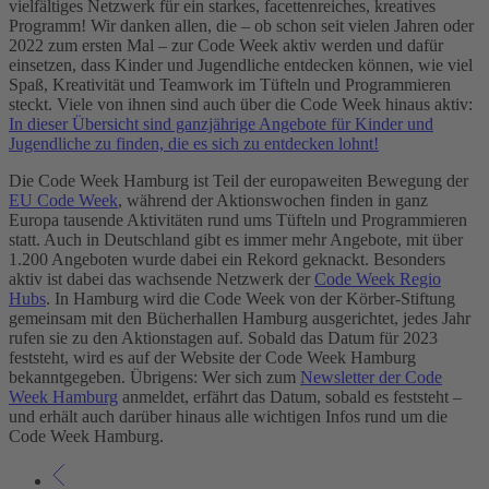
vielfältiges Netzwerk für ein starkes, facettenreiches, kreatives
Programm! Wir danken allen, die – ob schon seit vielen Jahren oder
2022 zum ersten Mal – zur Code Week aktiv werden und dafür
einsetzen, dass Kinder und Jugendliche entdecken können, wie viel
Spaß, Kreativität und Teamwork im Tüfteln und Programmieren
steckt. Viele von ihnen sind auch über die Code Week hinaus aktiv:
In dieser Übersicht sind ganzjährige Angebote für Kinder und
Jugendliche zu finden, die es sich zu entdecken lohnt!
Die Code Week Hamburg ist Teil der europaweiten Bewegung der
EU Code Week
, während der Aktionswochen finden in ganz
Europa tausende Aktivitäten rund ums Tüfteln und Programmieren
statt. Auch in Deutschland gibt es immer mehr Angebote, mit über
1.200 Angeboten wurde dabei ein Rekord geknackt. Besonders
aktiv ist dabei das wachsende Netzwerk der
Code Week Regio
Hubs
. In Hamburg wird die Code Week von der Körber-Stiftung
gemeinsam mit den Bücherhallen Hamburg ausgerichtet, jedes Jahr
rufen sie zu den Aktionstagen auf. Sobald das Datum für 2023
feststeht, wird es auf der Website der Code Week Hamburg
bekanntgegeben. Übrigens: Wer sich zum
Newsletter der Code
Week Hamburg
anmeldet, erfährt das Datum, sobald es feststeht –
und erhält auch darüber hinaus alle wichtigen Infos rund um die
Code Week Hamburg.