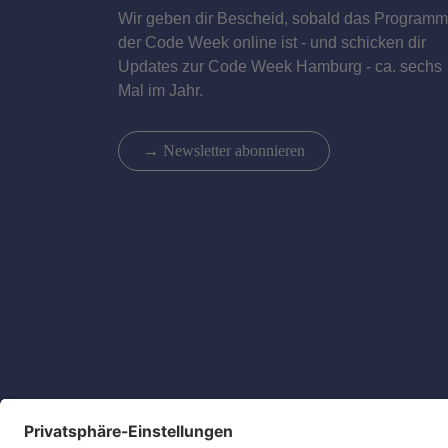
Wir geben dir Bescheid, sobald das Programm
der Code Week online ist - und schicken dir
Updates zur Code Week Hamburg - ca. sechs
Mal im Jahr.
→ Newsletter abonnieren