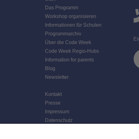
Das Programm
Workshop organisieren
Informationen für Schulen
Programmarchiv
Ei
Über die Code Week
Code Week Regio-Hubs
Information for parents
Blog
Newsletter
Kontakt
Presse
Impressum
Datenschutz
f