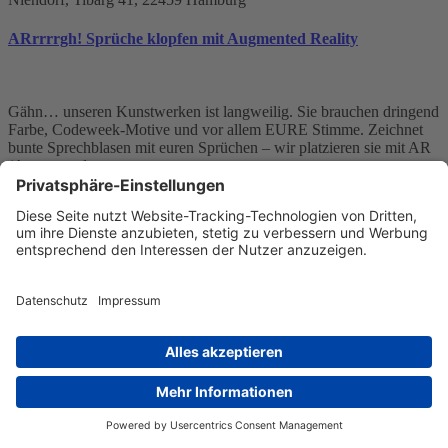
ARrrrrgh! Sprüche klopfen mit Augmented Reality
Gähn… unseren Kunstwerken ist langweilig. Sie brauchen dringend
Farbe, Codeweek-Motive und vor allem EURE Stimme. Zeichnet
bunte Sprechblasen mit euren Sprüchen – wir platzieren sie mit AR
(Augmented…
+ mehr erfahren
Freitag,
24.10.2025
14:00 – 17:00 Uhr